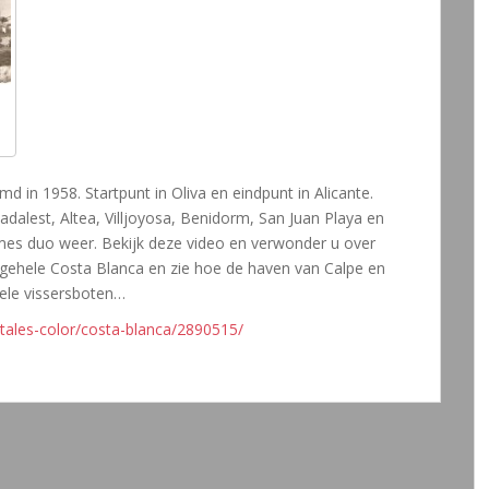
md in 1958. Startpunt in Oliva en eindpunt in Alicante.
adalest, Altea, Villjoyosa, Benidorm, San Juan Playa en
ames duo weer. Bekijk deze video en verwonder u over
gehele Costa Blanca en zie hoe de haven van Calpe en
kele vissersboten…
tales-color/costa-blanca/2890515/