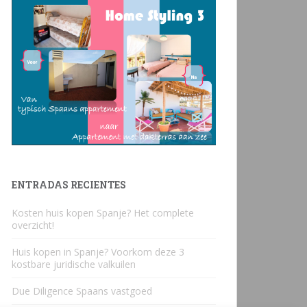
ENTRADAS RECIENTES
Kosten huis kopen Spanje? Het complete
overzicht!
Huis kopen in Spanje? Voorkom deze 3
kostbare juridische valkuilen
Due Diligence Spaans vastgoed