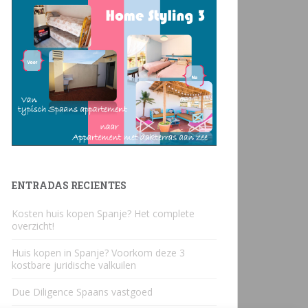
ENTRADAS RECIENTES
Kosten huis kopen Spanje? Het complete
overzicht!
Huis kopen in Spanje? Voorkom deze 3
kostbare juridische valkuilen
Due Diligence Spaans vastgoed