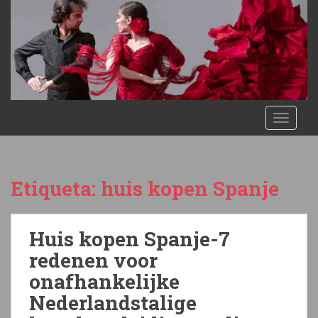
S
k
i
p
t
o
m
TOGGLE
a
i
n
c
Etiqueta:
huis kopen Spanje
o
n
t
Huis kopen Spanje-7
e
n
redenen voor
t
onafhankelijke
Nederlandstalige