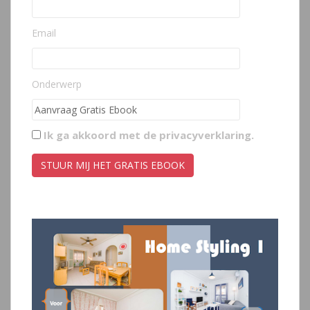
Email
Onderwerp
Ik ga akkoord met de
privacyverklaring
.