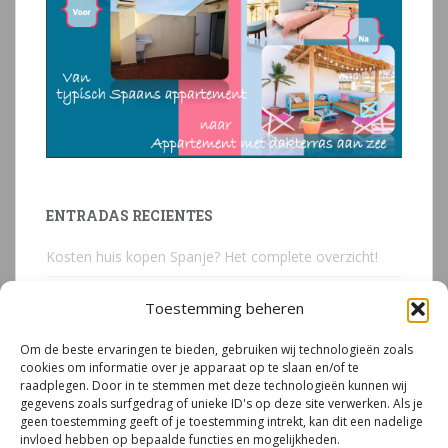
ENTRADAS RECIENTES
Kosten huis kopen Spanje? Het complete overzicht!
Huis kopen in Spanje? Voorkom deze 3 kostbare
Toestemming beheren
juridische valkuilen
Om de beste ervaringen te bieden, gebruiken wij technologieën zoals
Due Diligence Spaans vastgoed
cookies om informatie over je apparaat op te slaan en/of te
raadplegen. Door in te stemmen met deze technologieën kunnen wij
Emigreren naar Spanje Expert Call | Illegaal bouwen
gegevens zoals surfgedrag of unieke ID's op deze site verwerken. Als je
door Mirjam van Riet (jan 2026)
geen toestemming geeft of je toestemming intrekt, kan dit een nadelige
invloed hebben op bepaalde functies en mogelijkheden.