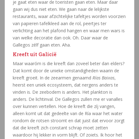
je gaat eten waar de toeristen gaan eten. Maar daar
gaan wij dus niet eten. We gaan naar de lelijkste
restaurants, waar afzichtelijke tafeltjes worden voorzien
van papieren tafelkleed aan de rol, peertjes ter
verlichting aan het plafond hangen en waar men wars is
van welke decoratie dan ook. Oh. Daar waar de
Gallegos zélf gaan eten. Aha.
Kreeft uit Galicië
Maar waaróm is die kreeft dan zoveel beter dan elders?
Dat komt door de unieke omstandigheden waarin de
kreeft groeit. In de zeearmen genaamd
Rías Baixas
,
heerst een uniek ecosysteem, dat nergens anders te
vinden is. De zeebodem is anders. Het plankton is
anders. De lichtinval. De Gallegos zullen me er vanalles
over kunnen vertellen. Hoe de kreeft die zíj vangen,
alleen komt uit dat gedeelte van de Ría waar het water
rondom de rotsen stroomt en dat juist dat ervoor zorgt
dat die kreeft zich constant schrap moet zetten
waardoor hij lekker in vorm blijft. Of zoiets. Ik hoor het