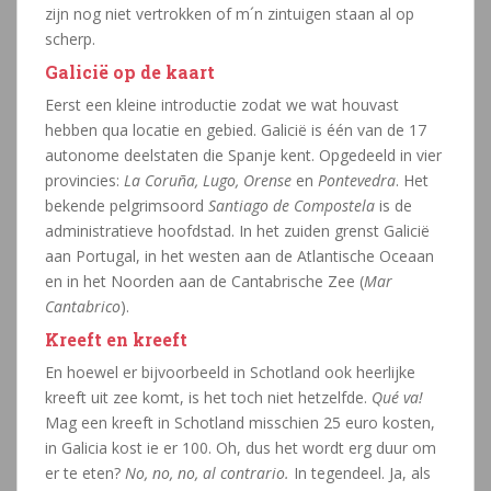
zijn nog niet vertrokken of m´n zintuigen staan al op
scherp.
Galicië op de kaart
Eerst een kleine introductie zodat we wat houvast
hebben qua locatie en gebied. Galicië is één van de 17
autonome deelstaten die Spanje kent. Opgedeeld in vier
provincies:
La Coruña, Lugo, Orense
en
Pontevedra
. Het
bekende pelgrimsoord
Santiago de Compostela
is de
administratieve hoofdstad. In het zuiden grenst Galicië
aan Portugal, in het westen aan de Atlantische Oceaan
en in het Noorden aan de Cantabrische Zee (
Mar
Cantabrico
).
Kreeft en kreeft
En hoewel er bijvoorbeeld in Schotland ook heerlijke
kreeft uit zee komt, is het toch niet hetzelfde.
Qué va!
Mag een kreeft in Schotland misschien 25 euro kosten,
in Galicia kost ie er 100. Oh, dus het wordt erg duur om
er te eten?
No, no, no, al contrario.
In tegendeel. Ja, als