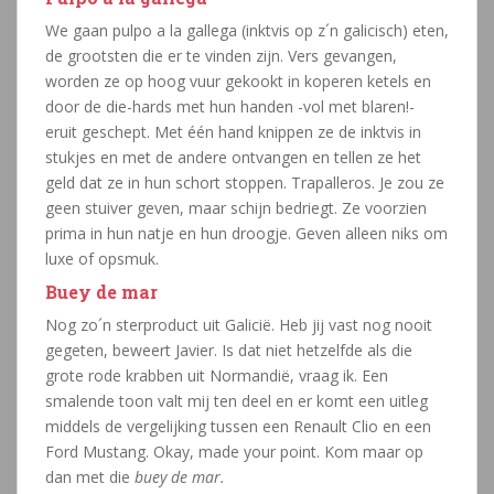
We gaan pulpo a la gallega (inktvis op z´n galicisch) eten,
de grootsten die er te vinden zijn. Vers gevangen,
worden ze op hoog vuur gekookt in koperen ketels en
door de die-hards met hun handen -vol met blaren!-
eruit geschept. Met één hand knippen ze de inktvis in
stukjes en met de andere ontvangen en tellen ze het
geld dat ze in hun schort stoppen. Trapalleros. Je zou ze
geen stuiver geven, maar schijn bedriegt. Ze voorzien
prima in hun natje en hun droogje. Geven alleen niks om
luxe of opsmuk.
Buey de mar
Nog zo´n sterproduct uit Galicië. Heb jij vast nog nooit
gegeten, beweert Javier. Is dat niet hetzelfde als die
grote rode krabben uit Normandië, vraag ik. Een
smalende toon valt mij ten deel en er komt een uitleg
middels de vergelijking tussen een Renault Clio en een
Ford Mustang. Okay, made your point. Kom maar op
dan met die
buey de mar.