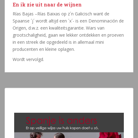
En ik zie uit naar de wijnen
Rías Bajas –Rías Baixas op z´n Galicisch want de
Spaanse ´j´ wordt altijd een ´x´- is een Denominación de
Origen, d.w.z. een kwaliteitsgarantie. Wars van
grootschaligheid, gaan we lekker ontdekken en proeven
in een streek die opgedeeld is in allemaal mini
producenten en kleine oplagen.
Wordt vervolgd.