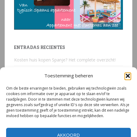
ENTRADAS RECIENTES
Kosten huis kopen Spanje? Het complete overzicht!
Huis kopen in Spanje? Voorkom deze 3 kostbare
Toestemming beheren
juridische valkuilen
Om de beste ervaringen te bieden, gebruiken wij technologieën zoals
Due Diligence Spaans vastgoed
cookies om informatie over je apparaat op te slaan en/of te
raadplegen. Door in te stemmen met deze technologieën kunnen wij
Emigreren naar Spanje Expert Call | Illegaal bouwen
gegevens zoals surfgedrag of unieke ID's op deze site verwerken. Als je
door Mirjam van Riet (jan 2026)
geen toestemming geeft of je toestemming intrekt, kan dit een nadelige
invloed hebben op bepaalde functies en mogelijkheden.
Illegale bouw Spanje
AKKOORD