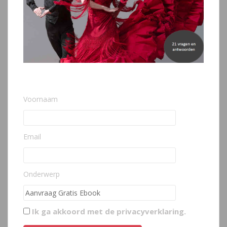
Voornaam
Email
Onderwerp
Ik ga akkoord met de
privacyverklaring
.