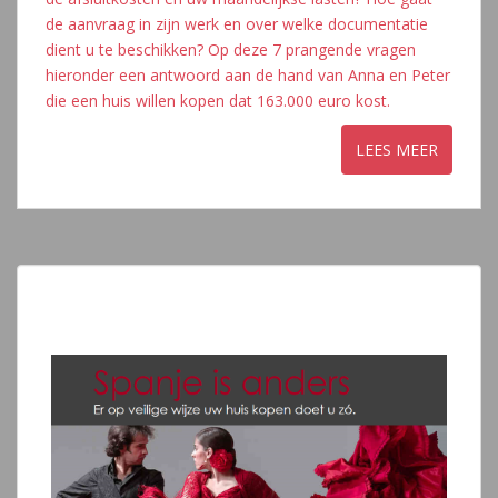
de aanvraag in zijn werk en over welke documentatie
dient u te beschikken? Op deze 7 prangende vragen
hieronder een antwoord aan de hand van Anna en Peter
die een huis willen kopen dat 163.000 euro kost.