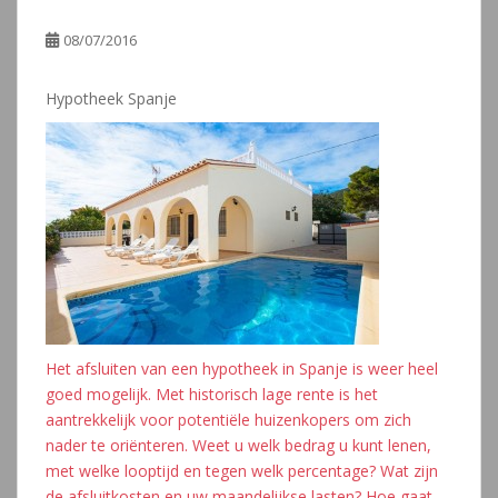
08/07/2016
Hypotheek Spanje
Het afsluiten van een hypotheek in Spanje is weer heel
goed mogelijk. Met historisch lage rente is het
aantrekkelijk voor potentiële huizenkopers om zich
nader te oriënteren. Weet u welk bedrag u kunt lenen,
met welke looptijd en tegen welk percentage? Wat zijn
de afsluitkosten en uw maandelijkse lasten? Hoe gaat