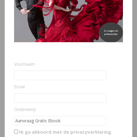
Voornaam
Email
Onderwerp
Ik ga akkoord met de
privacyverklaring
.