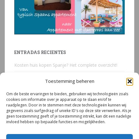
ENTRADAS RECIENTES
Kosten huis kopen Spanje? Het complete overzicht!
Huis kopen in Spanje? Voorkom deze 3 kostbare
Toestemming beheren
juridische valkuilen
Om de beste ervaringen te bieden, gebruiken wij technologieën zoals
Due Diligence Spaans vastgoed
cookies om informatie over je apparaat op te slaan en/of te
raadplegen. Door in te stemmen met deze technologieën kunnen wij
Emigreren naar Spanje Expert Call | Illegaal bouwen
gegevens zoals surfgedrag of unieke ID's op deze site verwerken. Als je
door Mirjam van Riet (jan 2026)
geen toestemming geeft of je toestemming intrekt, kan dit een nadelige
invloed hebben op bepaalde functies en mogelijkheden.
Illegale bouw Spanje