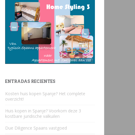
ENTRADAS RECIENTES
Kosten huis kopen Spanje? Het complete
overzicht!
Huis kopen in Spanje? Voorkom deze 3
kostbare juridische valkuilen
Due Diligence Spaans vastgoed