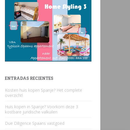
ENTRADAS RECIENTES
Kosten huis kopen Spanje? Het complete
overzicht!
Huis kopen in Spanje? Voorkom deze 3
kostbare juridische valkuilen
Due Diligence Spaans vastgoed