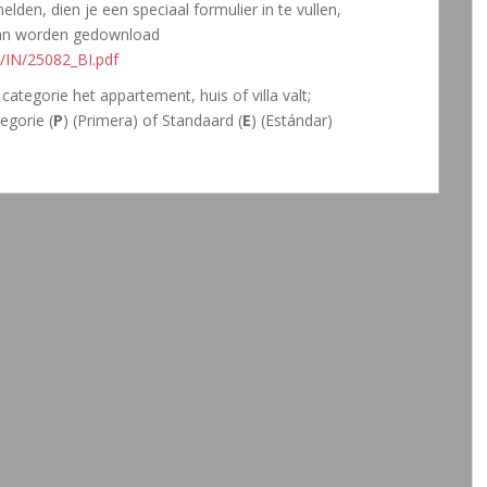
en, dien je een speciaal formulier in te vullen,
an worden gedownload
/IN/25082_BI.pdf
categorie het appartement, huis of villa valt;
tegorie (
P
) (Primera) of Standaard (
E
) (Estándar)