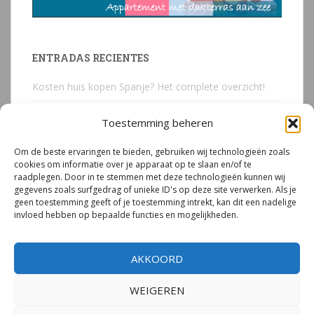
ENTRADAS RECIENTES
Kosten huis kopen Spanje? Het complete overzicht!
Huis kopen in Spanje? Voorkom deze 3 kostbare
Toestemming beheren
juridische valkuilen
Om de beste ervaringen te bieden, gebruiken wij technologieën zoals
Due Diligence Spaans vastgoed
cookies om informatie over je apparaat op te slaan en/of te
raadplegen. Door in te stemmen met deze technologieën kunnen wij
Emigreren naar Spanje Expert Call | Illegaal bouwen
gegevens zoals surfgedrag of unieke ID's op deze site verwerken. Als je
door Mirjam van Riet (jan 2026)
geen toestemming geeft of je toestemming intrekt, kan dit een nadelige
invloed hebben op bepaalde functies en mogelijkheden.
Illegale bouw Spanje
AKKOORD
WEIGEREN