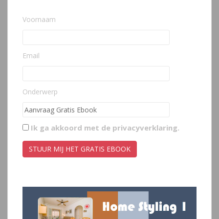
Voornaam
Email
Onderwerp
Ik ga akkoord met de
privacyverklaring
.