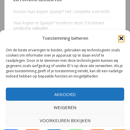
Kosten huis kopen Spanje? Het complete overzicht!
Huis kopen in Spanje? Voorkom deze 3 kostbare
juridische valkuilen
Toestemming beheren
Due Diligence Spaans vastgoed
Om de beste ervaringen te bieden, gebruiken wij technologieën zoals
Emigreren naar Spanje Expert Call | Illegaal bouwen
cookies om informatie over je apparaat op te slaan en/of te
door Mirjam van Riet (jan 2026)
raadplegen. Door in te stemmen met deze technologieën kunnen wij
gegevens zoals surfgedrag of unieke ID's op deze site verwerken. Als je
Illegale bouw Spanje
geen toestemming geeft of je toestemming intrekt, kan dit een nadelige
invloed hebben op bepaalde functies en mogelijkheden.
AKKOORD
WEIGEREN
© 2026
Mirjam van Riet | Spanje Expert
– Alle rechten voorbehouden.
Privacyverklaring
|
Cookiebeleid
VOORKEUREN BEKIJKEN
Tema por
Colorlib
Desarrollado por
WordPress